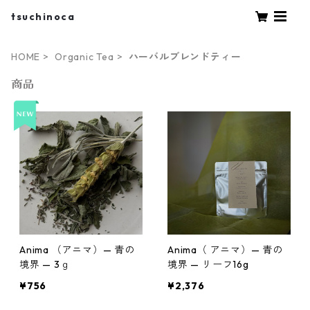
tsuchinoca
HOME
Organic Tea
ハーバルブレンドティー
商品
Anima （アニマ）— 青の
Anima（ アニマ）— 青の
境界 — 3ｇ
境界 — リーフ16g
¥756
¥2,376