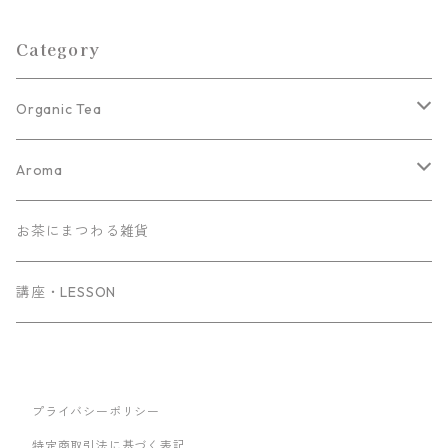
Category
Organic Tea
在来茶×ハーブブレンドティー
Aroma
ハーバルブレンドティー
精油
お茶にまつわる雑貨
ヒノキ
センティッド ティー
ディフューザー
講座・LESSON
かぼす 3ml
ハーブ単品
アロマスプレー
クロモジ 1ml
セット・限定
プライバシーポリシー
特定商取引法に基づく表記